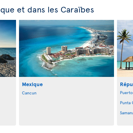
que et dans les Caraïbes
Mexique
Répu
Puerto
Cancun
Punta 
Saman