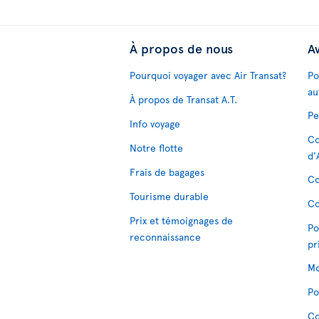
À propos de nous
Av
Pourquoi voyager avec Air Transat?
Po
au
À propos de Transat A.T.
Pe
Info voyage
Co
Notre flotte
d'
Frais de bagages
Co
Tourisme durable
Co
Prix et témoignages de
Po
reconnaissance
pr
Mo
Po
Co