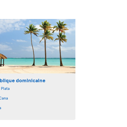
blique dominicaine
 Plata
Cana
a