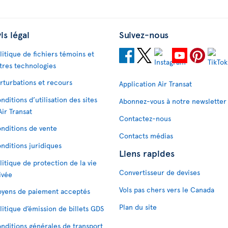
is légal
Suivez-nous
litique de fichiers témoins et
tres technologies
rturbations et recours
Application Air Transat
nditions d’utilisation des sites
Abonnez-vous à notre newsletter
Air Transat
Contactez-nous
nditions de vente
Contacts médias
nditions juridiques
Liens rapides
litique de protection de la vie
Convertisseur de devises
ivée
Vols pas chers vers le Canada
yens de paiement acceptés
Plan du site
litique d’émission de billets GDS
nditions générales de transport