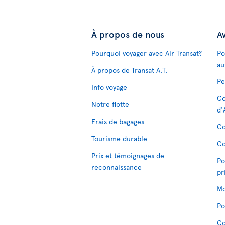
À propos de nous
Av
Pourquoi voyager avec Air Transat?
Po
au
À propos de Transat A.T.
Pe
Info voyage
Co
Notre flotte
d'
Frais de bagages
Co
Tourisme durable
Co
Prix et témoignages de
Po
reconnaissance
pr
Mo
Po
Co