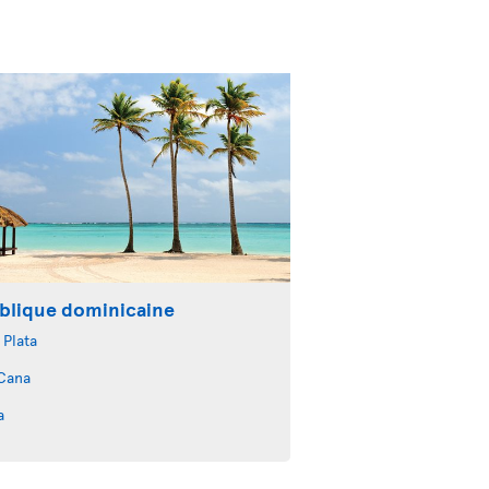
blique dominicaine
 Plata
Cana
a