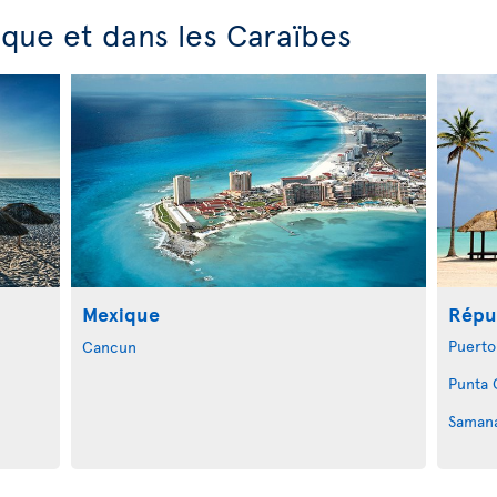
que et dans les Caraïbes
Mexique
Répu
Puerto
Cancun
Punta 
Saman