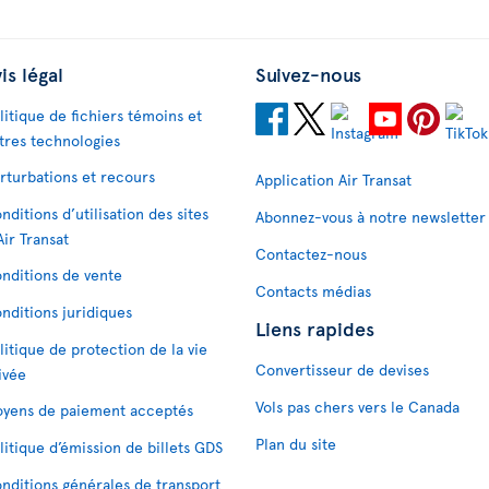
is légal
Suivez-nous
litique de fichiers témoins et
tres technologies
rturbations et recours
Application Air Transat
nditions d’utilisation des sites
Abonnez-vous à notre newsletter
Air Transat
Contactez-nous
nditions de vente
Contacts médias
nditions juridiques
Liens rapides
litique de protection de la vie
Convertisseur de devises
ivée
Vols pas chers vers le Canada
yens de paiement acceptés
Plan du site
litique d’émission de billets GDS
nditions générales de transport