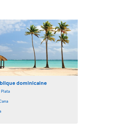
blique dominicaine
 Plata
Cana
a