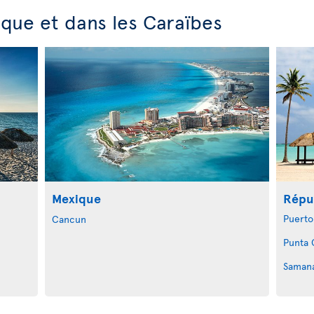
que et dans les Caraïbes
Mexique
Répu
Puerto
Cancun
Punta 
Saman