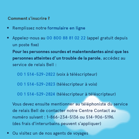
Comment s'inscrire ?
Remplissez notre
formulaire en ligne
Appelez-nous au
00 800 88 81 02 22
(appel gratuit depuis
un poste fixe)
Pour les personnes sourdes et malentendantes ainsi que les
personnes atteintes d’un trouble de la parole
, accédez au
service de relais Bell :
00 1 514-529-2822
(voix à téléscripteur)
00 1 514-529-2823
(téléscripteur à voix)
00 1 514-529-2824
(téléscripteur à téléscripteur)
Vous devez ensuite mentionner au téléphoniste du service
de relais Bell de contacter notre Centre Contact au
numéro suivant : 1-866-234-5136 ou 514-906-5196.
(des frais d’interurbains peuvent s’appliquer)
Ou visitez un de nos agents de voyages