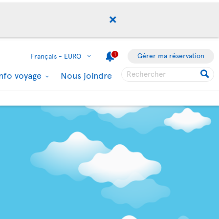
1
Gérer ma réservation
Français -
EURO
Info voyage
Nous joindre