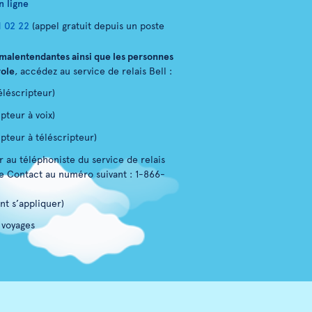
n ligne
 02 22
(appel gratuit depuis un poste
 malentendantes ainsi que les personnes
role
, accédez au service de relais Bell :
éléscripteur)
pteur à voix)
ipteur à téléscripteur)
 au téléphoniste du service de relais
e Contact au numéro suivant : 1-866-
nt s’appliquer)
 voyages