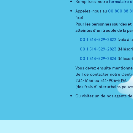
Remplissez notre
formulaire e
Appelez-nous au
00 800 88 81
fixe)
Pour les personnes sourdes et
atteintes d’un trouble de la pa
00 1 514-529-2822
(voix à t
00 1 514-529-2823
(téléscri
00 1 514-529-2824
(téléscr
Vous devez ensuite mentionner
Bell de contacter notre Centr
234-5136 ou 514-906-5196.
(des frais d’interurbains peuve
Ou visitez un de nos agents de