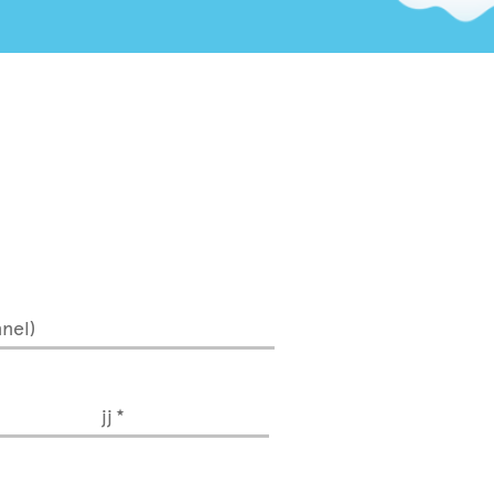
nel)
jj