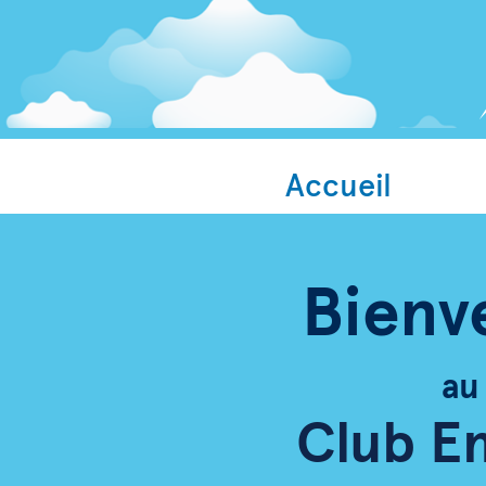
Accueil
Bienv
au
Club E