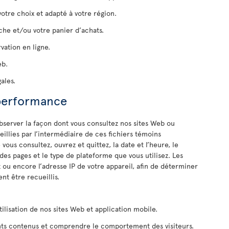
votre choix et adapté à votre région.
he et/ou votre panier d’achats.
ation en ligne.
eb.
ales.
 performance
bserver la façon dont vous consultez nos sites Web ou
illies par l’intermédiaire de ces fichiers témoins
ous consultez, ouvrez et quittez, la date et l’heure, le
des pages et le type de plateforme que vous utilisez. Les
u encore l’adresse IP de votre appareil, afin de déterminer
t être recueillis.
tilisation de nos sites Web et application mobile.
nts contenus et comprendre le comportement des visiteurs.