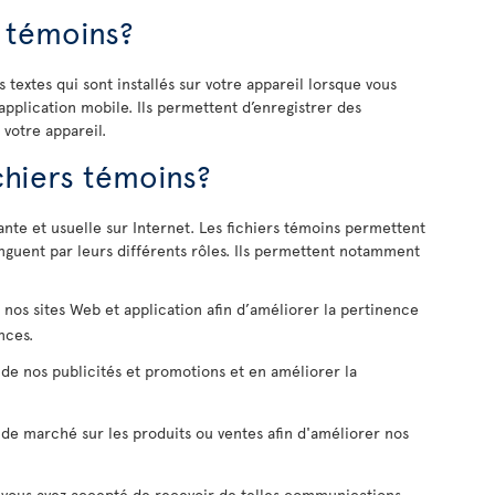
s témoins?
s textes qui sont installés sur votre appareil lorsque vous
application mobile. Ils permettent d’enregistrer des
 votre appareil.
ichiers témoins?
rante et usuelle sur Internet. Les fichiers témoins permettent
inguent par leurs différents rôles. Ils permettent notamment
de nos sites Web et application afin d’améliorer la pertinence
nces.
 de nos publicités et promotions et en améliorer la
 de marché sur les produits ou ventes afin d'améliorer nos
 vous avez accepté de recevoir de telles communications.