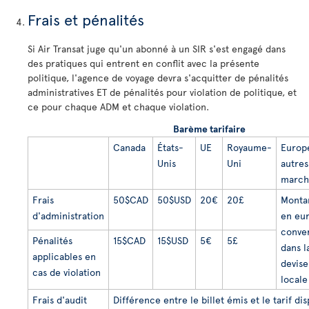
Frais et pénalités
Si Air Transat juge qu'un abonné à un SIR s'est engagé dans
des pratiques qui entrent en conflit avec la présente
politique, l'agence de voyage devra s'acquitter de pénalités
administratives ET de pénalités pour violation de politique, et
ce pour chaque ADM et chaque violation.
Barème tarifaire
Canada
États-
UE
Royaume-
Europ
Unis
Uni
autres
march
Frais
50$CAD
50$USD
20€
20£
Monta
d'administration
en eu
conver
Pénalités
15$CAD
15$USD
5€
5£
dans l
applicables en
devise
cas de violation
locale
Frais d'audit
Différence entre le billet émis et le tarif di