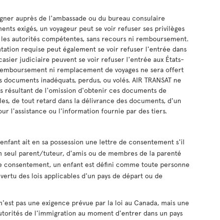
eigner auprès de l'ambassade ou du bureau consulaire
nts exigés, un voyageur peut se voir refuser ses privilèges
les autorités compétentes, sans recours ni remboursement.
tation requise peut également se voir refuser l'entrée dans
asier judiciaire peuvent se voir refuser l'entrée aux États-
n remboursement ni remplacement de voyages ne sera offert
es documents inadéquats, perdus, ou volés. AIR TRANSAT ne
 résultant de l'omission d'obtenir ces documents de
les, de tout retard dans la délivrance des documents, d'un
r l'assistance ou l'information fournie par des tiers.
fant ait en sa possession une lettre de consentement s'il
n seul parent/tuteur, d'amis ou de membres de la parenté
 de consentement, un enfant est défini comme toute personne
n vertu des lois applicables d'un pays de départ ou de
'est pas une exigence prévue par la loi au Canada, mais une
autorités de l'immigration au moment d'entrer dans un pays