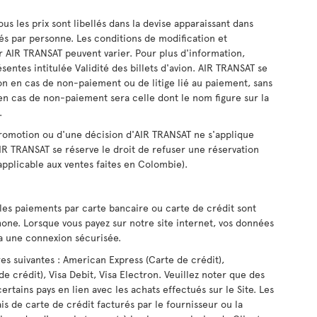
us les prix sont libellés dans la devise apparaissant dans
lés par personne. Les conditions de modification et
ar AIR TRANSAT peuvent varier. Pour plus d'information,
ésentes intitulée Validité des billets d'avion. AIR TRANSAT se
ion en cas de non-paiement ou de litige lié au paiement, sans
en cas de non-paiement sera celle dont le nom figure sur la
.
promotion ou d'une décision d'AIR TRANSAT ne s'applique
AIR TRANSAT se réserve le droit de refuser une réservation
 applicable aux ventes faites en Colombie).
les paiements par carte bancaire ou carte de crédit sont
phone. Lorsque vous payez sur notre site internet, vos données
ia une connexion sécurisée.
es suivantes : American Express (Carte de crédit),
de crédit), Visa Debit, Visa Electron. Veuillez noter que des
ertains pays en lien avec les achats effectués sur le Site. Les
is de carte de crédit facturés par le fournisseur ou la