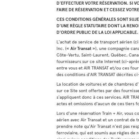
D'EFFECTUER VOTRE RÉSERVATION. SI VO
FAIRE DE RÉSERVATION ET CESSEZ VOTRE 
CES CONDITIONS GÉNÉRALES SONT SUJE
D'UNE RÈGLE STATUTAIRE DONT LA RENO
D'ORDRE PUBLIC DE LA LOI APPLICABLE.
L'achat de service de transport aérien (c
Inc. («
Air Transat
»), une compagnie canad
Côte-Vertu, Saint-Laurent, Québec, Canad
fournisseurs sur ce site Internet (ci-aprè
entre vous et AIR TRANSAT et/ou ces fourn
des conditions d'AIR TRANSAT décrites ci
La location de voitures et de chambres d'
sur ce Site sont offertes par des fourniss
s'appliquent donc à ces services. AIR TR
actes et omissions d'aucun de ces tiers f
Lors d'une réservation Train + Air, vous c
aérien avec Air Transat et un contrat de 
prendre note qu'Air Transat n'est pas re
ferroviaire, qui est soumis aux règles de 