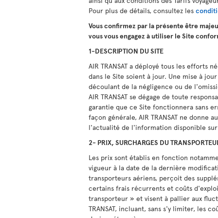
ainsi qu'aux conditions des Tarifs voyageu
Pour plus de détails, consultez les
condit
Vous confirmez par la présente être majeu
vous vous engagez à utiliser le Site confo
1-DESCRIPTION DU SITE
AIR TRANSAT a déployé tous les efforts né
dans le Site soient à jour. Une mise à jo
découlant de la négligence ou de l'omissi
AIR TRANSAT se dégage de toute responsab
garantie que ce Site fonctionnera sans er
façon générale, AIR TRANSAT ne donne auc
l'actualité de l'information disponible sur 
2- PRIX, SURCHARGES DU TRANSPORTEU
Les prix sont établis en fonction notamm
vigueur à la date de la dernière modificati
transporteurs aériens, perçoit des supplém
certains frais récurrents et coûts d'expl
transporteur » et visent à pallier aux flu
TRANSAT, incluant, sans s'y limiter, les c