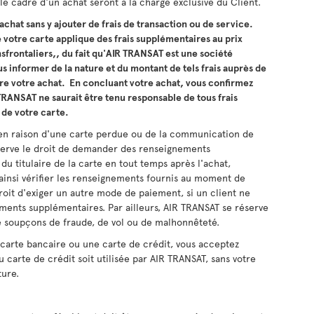
le cadre d'un achat seront à la charge exclusive du Client.
chat sans y ajouter de frais de transaction ou de service.
e votre carte applique des frais supplémentaires au prix
sfrontaliers,, du fait qu'AIR TRANSAT est une société
 informer de la nature et du montant de tels frais auprès de
re votre achat. En concluant votre achat, vous confirmez
TRANSAT ne saurait être tenu responsable de tous frais
 de votre carte.
x. en raison d'une carte perdue ou de la communication de
serve le droit de demander des renseignements
u titulaire de la carte en tout temps après l'achat,
ainsi vérifier les renseignements fournis au moment de
droit d'exiger un autre mode de paiement, si un client ne
ements supplémentaires. Par ailleurs, AIR TRANSAT se réserve
de soupçons de fraude, de vol ou de malhonnêteté.
 carte bancaire ou une carte de crédit, vous acceptez
carte de crédit soit utilisée par AIR TRANSAT, sans votre
ture.