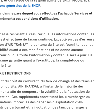
rs, et qui relève de la responsabilité de SNCF MOBILITES.
ions générales de la SNCF
.
r dans le pays duquel vous effectuez l'achat de Services et
rmément à ses conditions d'utilisation.
cessaires visant à s'assurer que les informations contenues
ur est effectuée de façon continue. Excepté en cas d'erreurs
on d'AIR TRANSAT, le contenu du Site est fourni tel quel et
ilité quant à ces modifications et ne donne aucune
reur ou que toute l'information y contenue sera à jour. De
une garantie quant à l'exactitude, la complétude ou
le Site.
R ET RESTRICTIONS
ent du coût du carburant, du taux de change et des taxes en
on du Site. AIR TRANSAT, à l'instar de la majorité des
ents afin de compenser la volatilité et la fluctuation de
oitation. Ces suppléments constituent les « surcharges du
ctuations imprévues des dépenses d'exploitation d'AIR
oûts de carburant et la fluctuation des taux de changes en