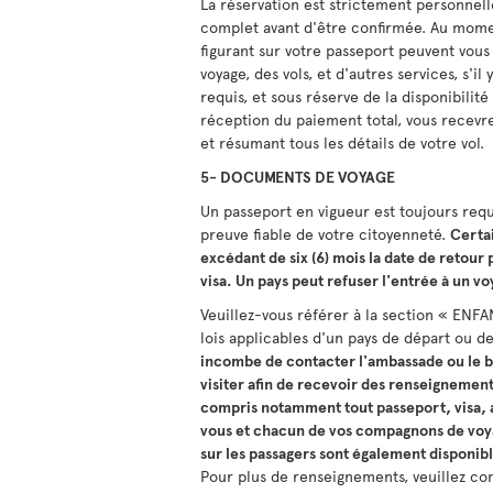
La réservation est strictement personnel
complet avant d'être confirmée. Au momen
figurant sur votre passeport peuvent vous
voyage, des vols, et d'autres services, s'i
requis, et sous réserve de la disponibilité
réception du paiement total, vous recevre
et résumant tous les détails de votre vol.
5- DOCUMENTS DE VOYAGE
Un passeport en vigueur est toujours requi
preuve fiable de votre citoyenneté.
Certai
excédant de six (6) mois la date de retour
visa. Un pays peut refuser l'entrée à un v
Veuillez-vous référer à la section « ENF
lois applicables d'un pays de départ ou d
incombe de contacter l'ambassade ou le b
visiter afin de recevoir des renseignement
compris notamment tout passeport, visa, a
vous et chacun de vos compagnons de voya
sur les passagers sont également disponib
Pour plus de renseignements, veuillez c