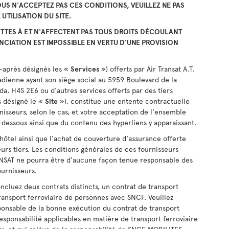
US N'ACCEPTEZ PAS CES CONDITIONS, VEUILLEZ NE PAS
UTILISATION DU SITE.
TTES À ET N'AFFECTENT PAS TOUS DROITS DÉCOULANT
NCIATION EST IMPOSSIBLE EN VERTU D'UNE PROVISION
i-après désignés les «
Services
») offerts par Air Transat A.T.
ienne ayant son siège social au 5959 Boulevard de la
a, H4S 2E6 ou d'autres services offerts par des tiers
s désigné le «
Site
»), constitue une entente contractuelle
isseurs, selon le cas, et votre acceptation de l'ensemble
-dessous ainsi que du contenu des hyperliens y apparaissant.
hôtel ainsi que l'achat de couverture d'assurance offerte
eurs tiers. Les conditions générales de ces fournisseurs
ANSAT ne pourra être d'aucune façon tenue responsable des
ournisseurs.
oncluez deux contrats distincts, un contrat de transport
transport ferroviaire de personnes avec SNCF. Veuillez
sponsable de la bonne exécution du contrat de transport
responsabilité applicables en matière de transport ferroviaire