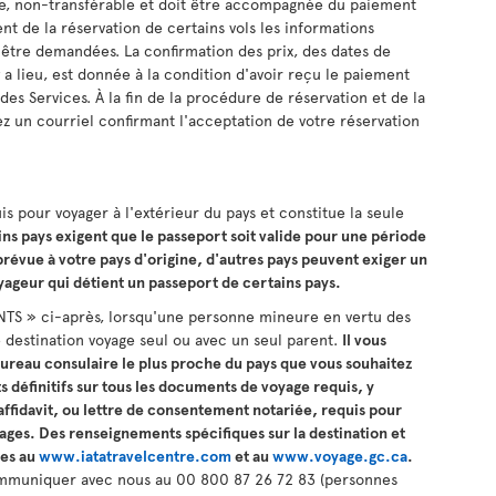
le, non-transférable et doit être accompagnée du paiement
t de la réservation de certains vols les informations
 être demandées. La confirmation des prix, des dates de
l y a lieu, est donnée à la condition d'avoir reçu le paiement
 des Services. À la fin de la procédure de réservation et de la
z un courriel confirmant l'acceptation de votre réservation
s pour voyager à l'extérieur du pays et constitue la seule
ns pays exigent que le passeport soit valide pour une période
 prévue à votre pays d'origine, d'autres pays peuvent exiger un
oyageur qui détient un passeport de certains pays.
ANTS » ci-après, lorsqu'une personne mineure en vertu des
e destination voyage seul ou avec un seul parent.
Il vous
ureau consulaire le plus proche du pays que vous souhaitez
s définitifs sur tous les documents de voyage requis, y
ffidavit, ou lettre de consentement notariée, requis pour
ges. Des renseignements spécifiques sur la destination et
les au
www.iatatravelcentre.com
et au
www.voyage.gc.ca
.
ommuniquer avec nous au 00 800 87 26 72 83 (personnes