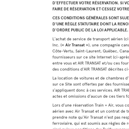
D'EFFECTUER VOTRE RÉSERVATION. SI VO
FAIRE DE RÉSERVATION ET CESSEZ VOTRE 
CES CONDITIONS GÉNÉRALES SONT SUJE
D'UNE RÈGLE STATUTAIRE DONT LA RENO
D'ORDRE PUBLIC DE LA LOI APPLICABLE.
L'achat de service de transport aérien (c
Inc. («
Air Transat
»), une compagnie canad
Côte-Vertu, Saint-Laurent, Québec, Canad
fournisseurs sur ce site Internet (ci-aprè
entre vous et AIR TRANSAT et/ou ces fourn
des conditions d'AIR TRANSAT décrites ci
La location de voitures et de chambres d'
sur ce Site sont offertes par des fourniss
s'appliquent donc à ces services. AIR TR
actes et omissions d'aucun de ces tiers f
Lors d'une réservation Train + Air, vous c
aérien avec Air Transat et un contrat de 
prendre note qu'Air Transat n'est pas re
ferroviaire, qui est soumis aux règles de 