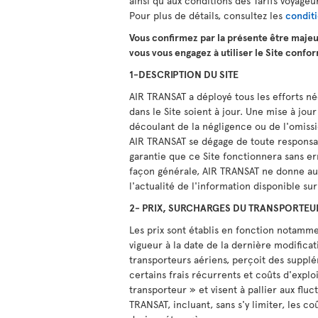
ainsi qu'aux conditions des Tarifs voyageu
Pour plus de détails, consultez les
condit
Vous confirmez par la présente être majeu
vous vous engagez à utiliser le Site confo
1-DESCRIPTION DU SITE
AIR TRANSAT a déployé tous les efforts né
dans le Site soient à jour. Une mise à jo
découlant de la négligence ou de l'omissi
AIR TRANSAT se dégage de toute responsab
garantie que ce Site fonctionnera sans er
façon générale, AIR TRANSAT ne donne auc
l'actualité de l'information disponible sur 
2- PRIX, SURCHARGES DU TRANSPORTEU
Les prix sont établis en fonction notamm
vigueur à la date de la dernière modificati
transporteurs aériens, perçoit des supplém
certains frais récurrents et coûts d'expl
transporteur » et visent à pallier aux flu
TRANSAT, incluant, sans s'y limiter, les c