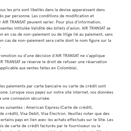
us les prix sont libellés dans la devise apparaissant dans
lés par personne. Les conditions de modification et
ar AIR TRANSAT peuvent varier. Pour plus d'information,
ésentes intitulée Validité des billets d'avion. AIR TRANSAT se
ion en cas de non-paiement ou de litige lié au paiement, sans
en cas de non-paiement sera celle dont le nom figure sur la
.
promotion ou d'une décision d'AIR TRANSAT ne s'applique
AIR TRANSAT se réserve le droit de refuser une réservation
 applicable aux ventes faites en Colombie).
les paiements par carte bancaire ou carte de crédit sont
phone. Lorsque vous payez sur notre site internet, vos données
ia une connexion sécurisée.
es suivantes : American Express (Carte de crédit),
de crédit), Visa Debit, Visa Electron. Veuillez noter que des
ertains pays en lien avec les achats effectués sur le Site. Les
is de carte de crédit facturés par le fournisseur ou la