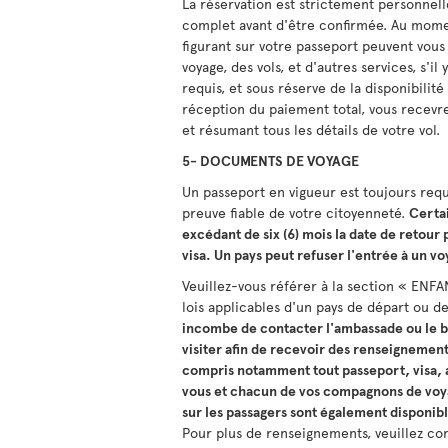
La réservation est strictement personnel
complet avant d'être confirmée. Au momen
figurant sur votre passeport peuvent vous
voyage, des vols, et d'autres services, s'i
requis, et sous réserve de la disponibilité
réception du paiement total, vous recevre
et résumant tous les détails de votre vol.
5- DOCUMENTS DE VOYAGE
Un passeport en vigueur est toujours requi
preuve fiable de votre citoyenneté.
Certai
excédant de six (6) mois la date de retour
visa. Un pays peut refuser l'entrée à un v
Veuillez-vous référer à la section « ENF
lois applicables d'un pays de départ ou d
incombe de contacter l'ambassade ou le b
visiter afin de recevoir des renseignement
compris notamment tout passeport, visa, a
vous et chacun de vos compagnons de voya
sur les passagers sont également disponib
Pour plus de renseignements, veuillez c