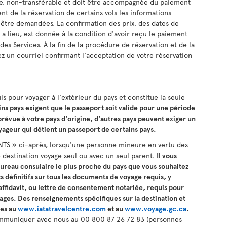
le, non-transférable et doit être accompagnée du paiement
t de la réservation de certains vols les informations
 être demandées. La confirmation des prix, des dates de
l y a lieu, est donnée à la condition d'avoir reçu le paiement
 des Services. À la fin de la procédure de réservation et de la
z un courriel confirmant l'acceptation de votre réservation
s pour voyager à l'extérieur du pays et constitue la seule
ns pays exigent que le passeport soit valide pour une période
 prévue à votre pays d'origine, d'autres pays peuvent exiger un
oyageur qui détient un passeport de certains pays.
ANTS » ci-après, lorsqu'une personne mineure en vertu des
e destination voyage seul ou avec un seul parent.
Il vous
ureau consulaire le plus proche du pays que vous souhaitez
s définitifs sur tous les documents de voyage requis, y
ffidavit, ou lettre de consentement notariée, requis pour
ges. Des renseignements spécifiques sur la destination et
les au
www.iatatravelcentre.com
et au
www.voyage.gc.ca
.
ommuniquer avec nous au 00 800 87 26 72 83 (personnes