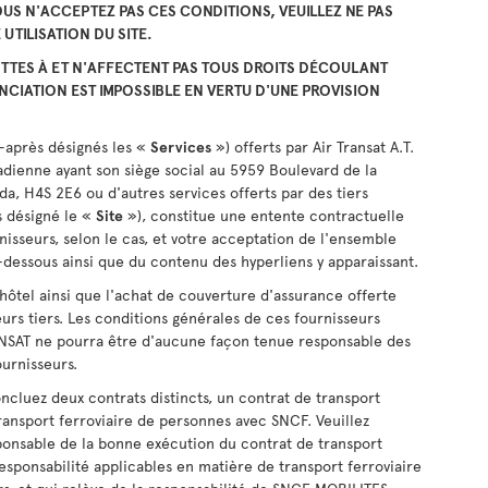
US N'ACCEPTEZ PAS CES CONDITIONS, VEUILLEZ NE PAS
UTILISATION DU SITE.
TTES À ET N'AFFECTENT PAS TOUS DROITS DÉCOULANT
NCIATION EST IMPOSSIBLE EN VERTU D'UNE PROVISION
i-après désignés les «
Services
») offerts par Air Transat A.T.
ienne ayant son siège social au 5959 Boulevard de la
a, H4S 2E6 ou d'autres services offerts par des tiers
s désigné le «
Site
»), constitue une entente contractuelle
isseurs, selon le cas, et votre acceptation de l'ensemble
-dessous ainsi que du contenu des hyperliens y apparaissant.
hôtel ainsi que l'achat de couverture d'assurance offerte
eurs tiers. Les conditions générales de ces fournisseurs
ANSAT ne pourra être d'aucune façon tenue responsable des
ournisseurs.
oncluez deux contrats distincts, un contrat de transport
transport ferroviaire de personnes avec SNCF. Veuillez
sponsable de la bonne exécution du contrat de transport
responsabilité applicables en matière de transport ferroviaire