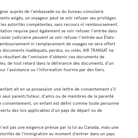
eigner auprès de l'ambassade ou du bureau consulaire
nts exigés, un voyageur peut se voir refuser ses privilèges
les autorités compétentes, sans recours ni remboursement.
tation requise peut également se voir refuser l'entrée dans
asier judiciaire peuvent se voir refuser l'entrée aux États-
n remboursement ni remplacement de voyages ne sera offert
es documents inadéquats, perdus, ou volés. AIR TRANSAT ne
 résultant de l'omission d'obtenir ces documents de
les, de tout retard dans la délivrance des documents, d'un
r l'assistance ou l'information fournie par des tiers.
fant ait en sa possession une lettre de consentement s'il
n seul parent/tuteur, d'amis ou de membres de la parenté
 de consentement, un enfant est défini comme toute personne
n vertu des lois applicables d'un pays de départ ou de
'est pas une exigence prévue par la loi au Canada, mais une
autorités de l'immigration au moment d'entrer dans un pays