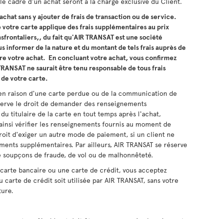
le cadre d'un achat seront à la charge exclusive du Client.
chat sans y ajouter de frais de transaction ou de service.
e votre carte applique des frais supplémentaires au prix
sfrontaliers,, du fait qu'AIR TRANSAT est une société
 informer de la nature et du montant de tels frais auprès de
re votre achat. En concluant votre achat, vous confirmez
TRANSAT ne saurait être tenu responsable de tous frais
 de votre carte.
x. en raison d'une carte perdue ou de la communication de
serve le droit de demander des renseignements
u titulaire de la carte en tout temps après l'achat,
ainsi vérifier les renseignements fournis au moment de
droit d'exiger un autre mode de paiement, si un client ne
ements supplémentaires. Par ailleurs, AIR TRANSAT se réserve
de soupçons de fraude, de vol ou de malhonnêteté.
 carte bancaire ou une carte de crédit, vous acceptez
carte de crédit soit utilisée par AIR TRANSAT, sans votre
ture.