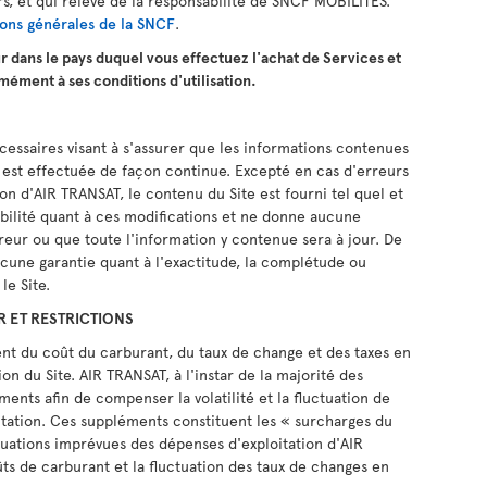
rs, et qui relève de la responsabilité de SNCF MOBILITES.
ions générales de la SNCF
.
r dans le pays duquel vous effectuez l'achat de Services et
rmément à ses conditions d'utilisation.
cessaires visant à s'assurer que les informations contenues
ur est effectuée de façon continue. Excepté en cas d'erreurs
on d'AIR TRANSAT, le contenu du Site est fourni tel quel et
ilité quant à ces modifications et ne donne aucune
reur ou que toute l'information y contenue sera à jour. De
une garantie quant à l'exactitude, la complétude ou
le Site.
R ET RESTRICTIONS
ent du coût du carburant, du taux de change et des taxes en
on du Site. AIR TRANSAT, à l'instar de la majorité des
ents afin de compenser la volatilité et la fluctuation de
oitation. Ces suppléments constituent les « surcharges du
ctuations imprévues des dépenses d'exploitation d'AIR
oûts de carburant et la fluctuation des taux de changes en