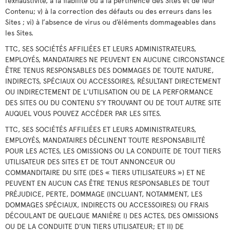
l’exhaustivité, à la fiabilité ou à la pertinence des Sites et de leur
Contenu; v) à la correction des défauts ou des erreurs dans les
Sites ; vi) à l’absence de virus ou d’éléments dommageables dans
les Sites.
TTC, SES SOCIÉTÉS AFFILIÉES ET LEURS ADMINISTRATEURS,
EMPLOYÉS, MANDATAIRES NE PEUVENT EN AUCUNE CIRCONSTANCE
ÊTRE TENUS RESPONSABLES DES DOMMAGES DE TOUTE NATURE,
INDIRECTS, SPÉCIAUX OU ACCESSOIRES, RÉSULTANT DIRECTEMENT
OU INDIRECTEMENT DE L'UTILISATION OU DE LA PERFORMANCE
DES SITES OU DU CONTENU S’Y TROUVANT OU DE TOUT AUTRE SITE
AUQUEL VOUS POUVEZ ACCÉDER PAR LES SITES.
TTC, SES SOCIÉTÉS AFFILIÉES ET LEURS ADMINISTRATEURS,
EMPLOYÉS, MANDATAIRES DÉCLINENT TOUTE RESPONSABILITÉ
POUR LES ACTES, LES OMISSIONS OU LA CONDUITE DE TOUT TIERS
UTILISATEUR DES SITES ET DE TOUT ANNONCEUR OU
COMMANDITAIRE DU SITE (DES « TIERS UTILISATEURS ») ET NE
PEUVENT EN AUCUN CAS ÊTRE TENUS RESPONSABLES DE TOUT
PRÉJUDICE, PERTE, DOMMAGE (INCLUANT, NOTAMMENT, LES
DOMMAGES SPÉCIAUX, INDIRECTS OU ACCESSOIRES) OU FRAIS
DÉCOULANT DE QUELQUE MANIÈRE I) DES ACTES, DES OMISSIONS
OU DE LA CONDUITE D'UN TIERS UTILISATEUR; ET II) DE