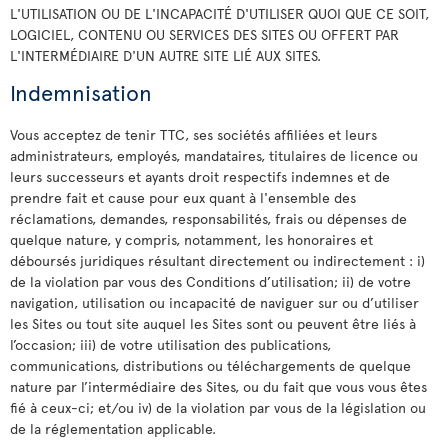
L'UTILISATION OU DE L'INCAPACITÉ D'UTILISER QUOI QUE CE SOIT,
LOGICIEL, CONTENU OU SERVICES DES SITES OU OFFERT PAR
L'INTERMÉDIAIRE D'UN AUTRE SITE LIÉ AUX SITES.
Indemnisation
Vous acceptez de tenir TTC, ses sociétés affiliées et leurs
administrateurs, employés, mandataires, titulaires de licence ou
leurs successeurs et ayants droit respectifs indemnes et de
prendre fait et cause pour eux quant à l'ensemble des
réclamations, demandes, responsabilités, frais ou dépenses de
quelque nature, y compris, notamment, les honoraires et
déboursés juridiques résultant directement ou indirectement : i)
de la violation par vous des Conditions d’utilisation; ii) de votre
navigation, utilisation ou incapacité de naviguer sur ou d’utiliser
les Sites ou tout site auquel les Sites sont ou peuvent être liés à
l’occasion; iii) de votre utilisation des publications,
communications, distributions ou téléchargements de quelque
nature par l’intermédiaire des Sites, ou du fait que vous vous êtes
fié à ceux-ci; et/ou iv) de la violation par vous de la législation ou
de la réglementation applicable.