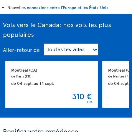
Nouvelles
connexions entre l’Europe et les États-Unis
Vols vers le Canada: nos vols les plus
populaires
Aller-retour
de
Montréal 
(CA)
Montréal 
(CA
de Paris 
(FR)
de Nantes 
(FR)
de
04 sept.
au
14 sept.
de
04 sept.
310 €
TTC
Bonifiez votre expérience