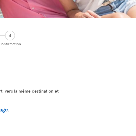
4
Confirmation
t, vers la même destination et
yage
.