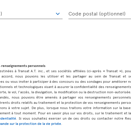
)
Code postal (optionnel)
s renseignements personnels
stinées à Transat A.T. inc., et ses sociétés affiliées (ci-après « Transat »), po
 accord, nous pouvons les utiliser et les partager au sein de Transat et ses
 ou vous inviter à participer à des concours ou des sondages pour améliorer no
ionnels et technologiques visant à assurer la confidentialité des renseignement
rte, le vol, l’accès, la divulgation, la modification ou la destruction non-autorisé
andés, nous pouvons être amenés à partager vos renseignements personnels
érents droits relatifs au traitement et la protection de vos renseignements perso
ns à votre sujet. De plus, lorsque nous traitons votre information sur la b
ment à tout moment. Pour en savoir plus sur vos droits, sur le traitement et l
identialité
. Si vous souhaitez exercer un de ces droits ou contacter notre Re
ande sur la protection de la vie privée
.