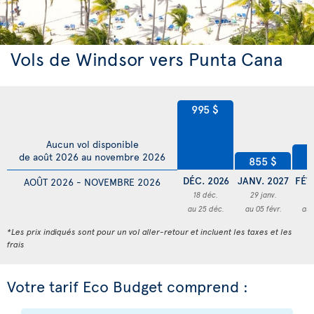
Vols de Windsor vers Punta Cana
995 $
Aucun vol disponible
8
de août 2026 au novembre 2026
855 $
DÉC. 2026
JANV. 2027
FÉV
AOÛT 2026 - NOVEMBRE 2026
18 déc.
29 janv.
1
au 25 déc.
au 05 févr.
au 
*Les prix indiqués sont pour un vol aller-retour et incluent les taxes et les
frais
Votre tarif Eco Budget comprend :