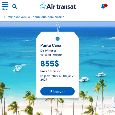
1
Menu
Windsor vers la République dominicaine
Punta Cana
De Windsor
Vol aller-retour
855$
taxes & frais incl.
01 janv. 2027
au
08 janv.
2027
Réserver