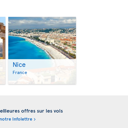
Nice
>
>
France
illeures offres sur les vols
otre Infolettre