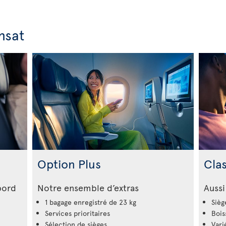
nsat
Option Plus
Cla
bord
Notre ensemble d’extras
Aussi
1 bagage enregistré de 23 kg
Sièg
Services prioritaires
Bois
Sélection de sièges
Vari