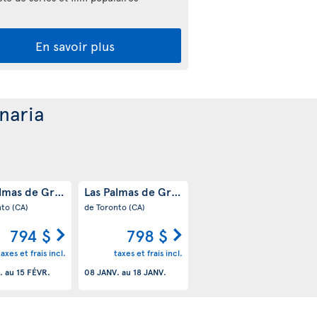
En savoir plus
naria
almas de Gran Canaria
Las Palmas de Gran Canaria
ES)
(ES)
(ES)
nto
(CA)
de Toronto
(CA)
794 $
798 $
taxes et frais incl.
taxes et frais incl.
.
au
15 FÉVR.
08 JANV.
au
18 JANV.