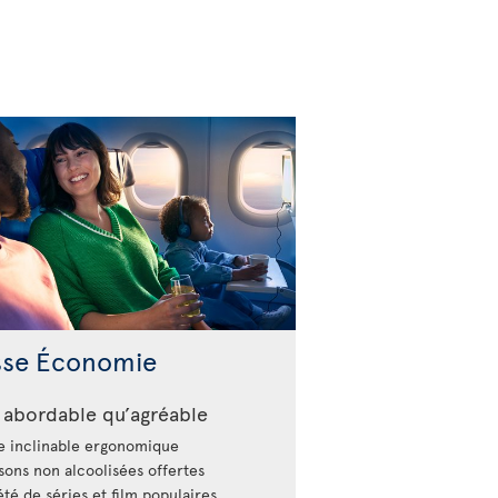
sse Économie
 abordable qu’agréable
e inclinable ergonomique
sons non alcoolisées offertes
été de séries et film populaires