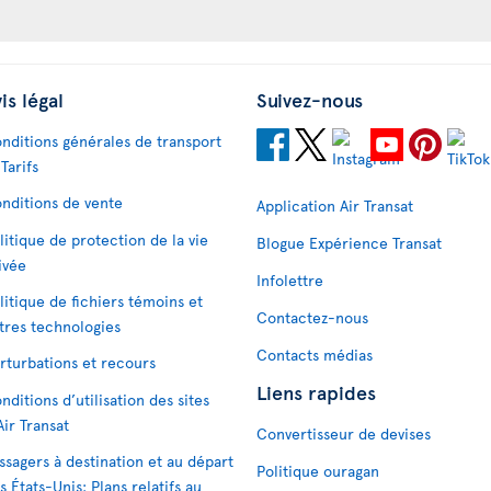
is légal
Suivez-nous
nditions générales de transport
 Tarifs
nditions de vente
Application Air Transat
litique de protection de la vie
Blogue Expérience Transat
ivée
Infolettre
litique de fichiers témoins et
Contactez-nous
tres technologies
Contacts médias
rturbations et recours
Liens rapides
nditions d’utilisation des sites
Air Transat
Convertisseur de devises
ssagers à destination et au départ
Politique ouragan
s États-Unis: Plans relatifs au