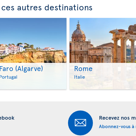
ces autres destinations
Faro (Algarve)
Rome
>
>
Portugal
Italie
cebook
Recevez nos me
Abonnez-vous à n