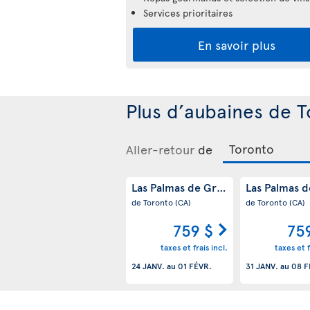
Services prioritaires
En savoir plus
Plus d’aubaines de 
Aller-retour
de
Las Palmas de Gran Canaria
Las Palmas 
(ES)
de Toronto
(CA)
de Toronto
(CA)
759 $
75
taxes et frais incl.
taxes et f
24 JANV.
au
01 FÉVR.
31 JANV.
au
08 F