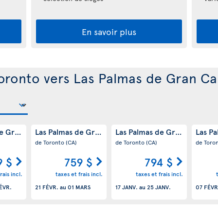
En savoir plus
Toronto vers Las Palmas de Gran Ca
de Gran Canaria
Las Palmas de Gran Canaria
Las Palmas de Gran Canaria
Las P
(ES)
(ES)
(
de Toronto
(CA)
de Toronto
(CA)
de Toro
9 $
759 $
794 $
rais incl.
taxes et frais incl.
taxes et frais incl.
ÉVR.
21 FÉVR.
au
01 MARS
17 JANV.
au
25 JANV.
07 FÉVR