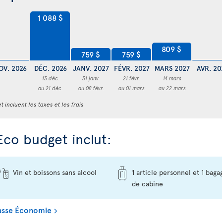
1 088 $
809 $
759 $
759 $
OV. 2026
DÉC. 2026
JANV. 2027
FÉVR. 2027
MARS 2027
AVR. 20
13 déc.
31 janv.
21 févr.
14 mars
au 21 déc.
au 08 févr.
au 01 mars
au 22 mars
t incluent les taxes et les frais
Eco budget inclut:
Vin et boissons sans alcool
1 article personnel et 1 baga
de cabine
Classe Économie