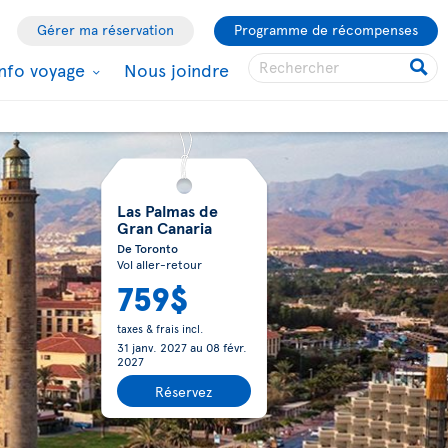
Gérer ma réservation
Programme de récompenses
Info voyage
Nous joindre
Las Palmas de
Gran Canaria
De Toronto
Vol aller-retour
759$
taxes & frais incl.
31 janv. 2027
au
08 févr.
2027
Réservez