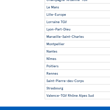
Le Mans
Lille-Europe
Lorraine TGV
Lyon-Part-Dieu
Marseille-Saint-Charles
Montpellier
Nantes
Nîmes
Poitiers
Rennes
Saint-Pierre-des-Corps
Strasbourg
Valence-TGV Rhône Alpes Sud