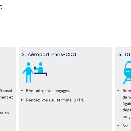
e
2. Aéroport Paris-CDG
3. TG
Transat
Récupérez vos bagages.
Rend
ment et
de v
Rendez-vous au terminal 2 (TN).
égal
dépa
arles
en g
Assu