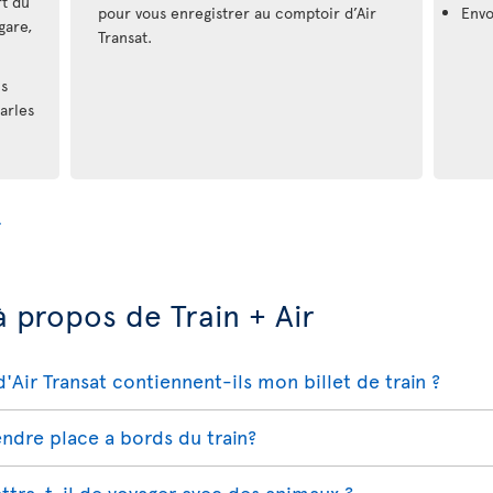
rt du
pour vous enregistrer au comptoir d’Air
Envo
gare,
Transat.
us
arles
à propos de Train + Air
ir Transat contiennent-ils mon billet de train ?
endre place a bords du train?
ettra-t-il de voyager avec des animaux ?