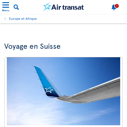
1
Menu
Europe et Afrique
Voyage en Suisse