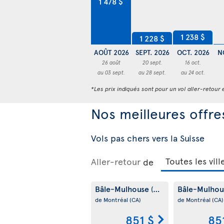
1 478 $
1 238 $
1 228 $
AOÛT 2026
SEPT. 2026
OCT. 2026
N
26 août
20 sept.
16 oct.
au 03 sept.
au 28 sept.
au 24 oct.
*Les prix indiqués sont pour un vol aller-retour e
Nos meilleures offres
Vols pas chers vers la Suisse
Aller-retour
de
Bâle-Mulhouse
Bâle-Mulho
(CH)
de Montréal
(CA)
de Montréal
(CA)
851 $
85