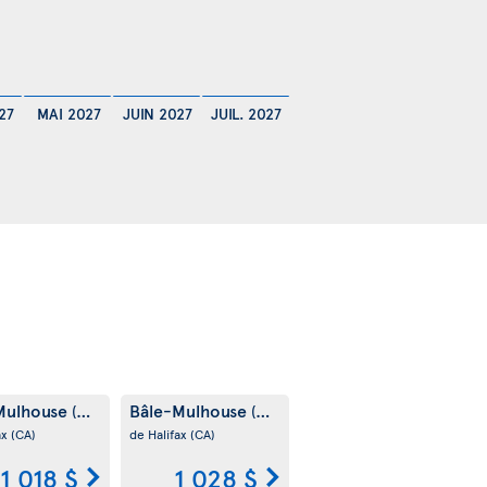
27
MAI 2027
JUIN 2027
JUIL. 2027
Mulhouse
Bâle-Mulhouse
(CH)
(CH)
ax
(CA)
de Halifax
(CA)
1 018 $
1 028 $