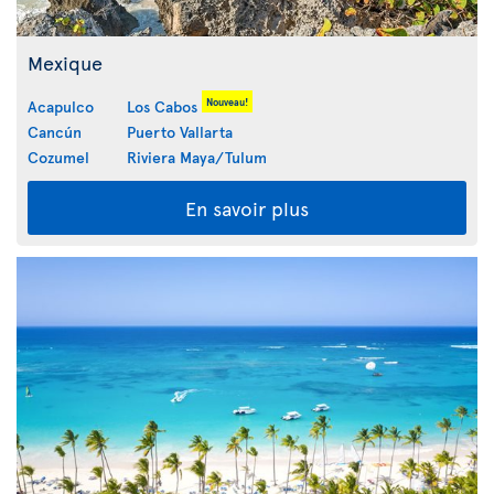
Mexique
Nouveau!
Acapulco
Los Cabos
Cancún
Puerto Vallarta
Cozumel
Riviera Maya/Tulum
En savoir plus