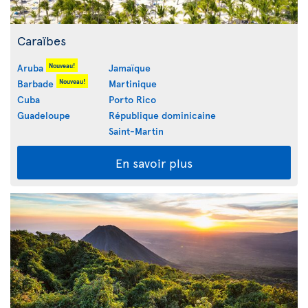
Caraïbes
Nouveau!
Aruba
Jamaïque
Nouveau!
Barbade
Martinique
Cuba
Porto Rico
Guadeloupe
République dominicaine
Saint-Martin
En savoir plus