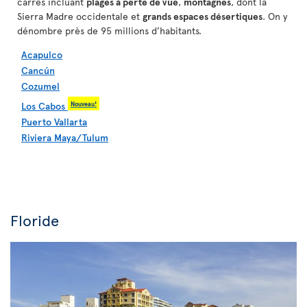
carrés incluant
plages à perte de vue
,
montagnes
, dont la
Sierra Madre occidentale et
grands espaces désertiques
. On y
dénombre près de 95 millions d’habitants.
Acapulco
Cancún
Cozumel
Nouveau!
Los Cabos
Puerto Vallarta
Riviera Maya/Tulum
Floride