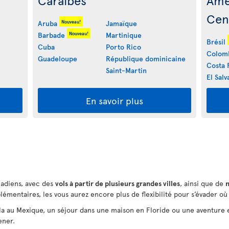
Caraïbes
Amé
Cen
Nouveau!
Aruba
Jamaïque
Nouveau!
Barbade
Martinique
Brésil
Cuba
Porto Rico
Colom
Guadeloupe
République dominicaine
Costa 
Saint-Martin
El Salv
En savoir plus
adiens, avec des
vols à partir de plusieurs grandes villes
, ainsi que de
plémentaires, les vous aurez encore plus de flexibilité pour s’évader o
lla au Mexique, un séjour dans une maison en Floride ou une aventure 
ener.