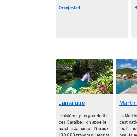
Oranjestad
B
Jamaïque
Marti
Troisième plus grande île
La Martin
des Caraïbes, on appelle
destinat
aussi la Jamaïque l’
île aux
les franc
100 000 trésors où mer et
beauté n