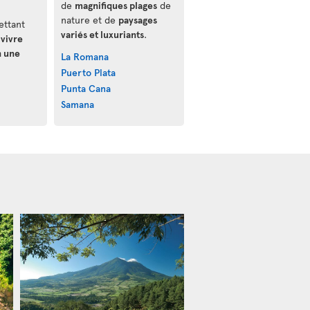
de
magnifiques plages
de
nature et de
paysages
ettant
variés et luxuriants
.
e
vivre
n une
La Romana
Puerto Plata
Punta Cana
Samana