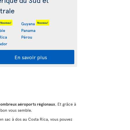
rique du Sud et
trale
Nouveau!
Nouveau!
Guyana
bie
Panama
Rica
Pérou
ador
En savoir plus
nombreux aéroports régionaux
. Et grâce à
ù bon vous semble.
en sac à dos au Costa Rica, vous pouvez