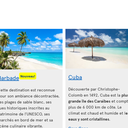
Cuba
Barbade
Nouveau!
Découverte par Christophe-
ette destination est reconnue
Colomb en 1492, Cuba est la
plu
our son ambiance décontractée,
grande île des Caraïbes
et comp
es plages de sable blanc, ses
plus de 6 000 km de côte. Le
ues historiques inscrites au
climat est chaud et humide et l
e
atrimoine de l’UNESCO, ses
eaux y sont cristallines
.
archés en bord de mer et sa
cène culinaire vibrante.