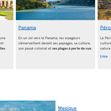
Panama
Péro
'une
En un vol vers le Panama, les voyageurs
Le Péro
nt
s’émerveillent devant ses paysages, sa culture,
cultur
lles
son passé colonial et
ses plages à perte de vue
.
nature
Lima
Mexique