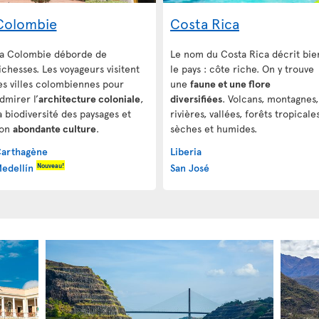
Colombie
Costa Rica
a Colombie déborde de
Le nom du Costa Rica décrit bie
ichesses. Les voyageurs visitent
le pays : côte riche. On y trouve
es villes colombiennes pour
une
faune et une flore
dmirer l’
architecture coloniale
,
diversifiées
. Volcans, montagnes,
a biodiversité des paysages et
rivières, vallées, forêts tropicale
son
abondante culture
.
sèches et humides.
arthagène
Liberia
Nouveau!
edellín
San José