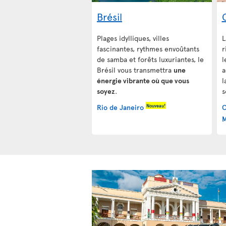
Brésil
Plages idylliques, villes
L
fascinantes, rythmes envoûtants
r
de samba et forêts luxuriantes, le
l
Brésil vous transmettra
une
a
énergie vibrante où que vous
l
soyez
.
Nouveau!
Rio de Janeiro
C
M