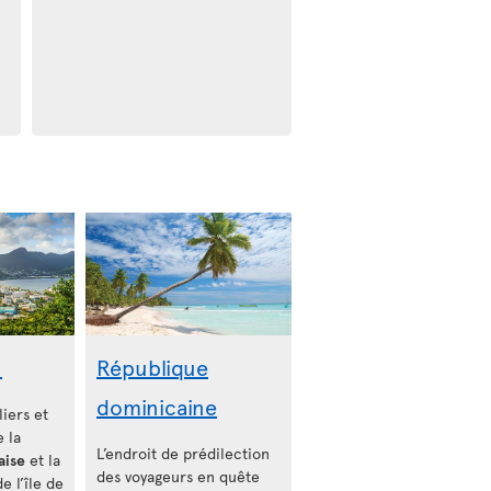
n
République
dominicaine
liers et
 la
L’endroit de prédilection
aise
et la
des voyageurs en quête
e l’île de