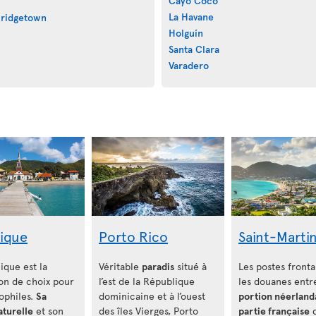
Cayo Coco
La Havane
ridgetown
Holguín
Santa Clara
Varadero
nique
Porto Rico
Saint-Marti
ique est la
Véritable
paradis
situé à
Les postes fronta
ion de choix pour
l’est de la République
les douanes entre
ophiles.
Sa
dominicaine et à l’ouest
portion néerland
aturelle
et son
des îles Vierges, Porto
partie française
d