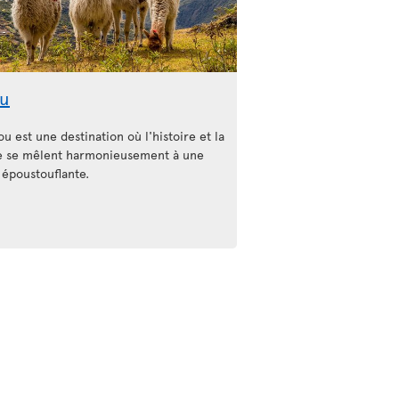
u
u est une destination où l'histoire et la
e se mêlent harmonieusement à une
 époustouflante.