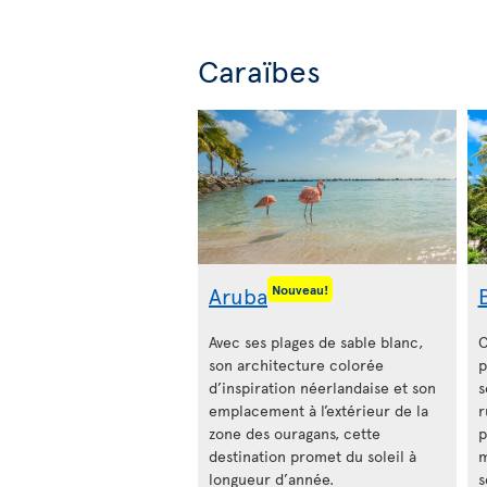
Caraïbes
Aruba
Nouveau!
Avec ses plages de sable blanc,
C
son architecture colorée
p
d’inspiration néerlandaise et son
s
emplacement à l’extérieur de la
r
zone des ouragans, cette
p
destination promet du soleil à
m
longueur d’année.
s