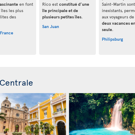
fascinante
en font
Rico est
constitué d’une
Saint-Martin sont
 îles les plus
île principale et de
inexistants, perm
ites des
plusieurs petites îles
.
aux voyageurs d
.
deux vacances e
San Juan
seule
.
-France
Philipsburg
Centrale