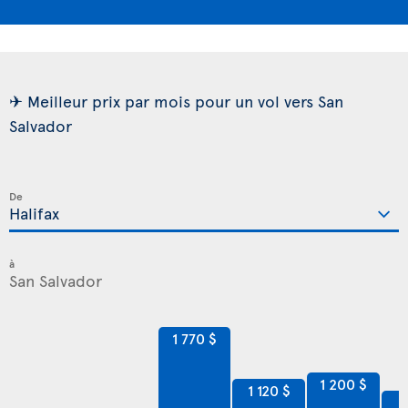
✈ Meilleur prix par mois pour un vol vers San
Salvador
De
à
1 770 $
1 200 $
1 120 $
9