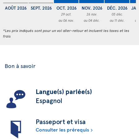
AOÛT 2026
SEPT. 2026
OCT. 2026
NOV. 2026
DÉC. 2026
JAN
29 oct.
26 nov.
03 déc.
2
au 06 nov.
au 04 déc.
au 11 déc.
au
*Les prix indiqués sont pour un vol aller-retour et incluent les taxes et les
frais
Bon à savoir
Langue(s) parlée(s)
Espagnol
Passeport et visa
Consulter les prérequis