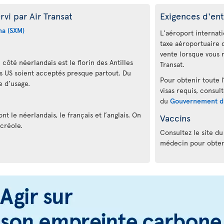
vi par Air Transat
Exigences d'ent
na (SXM)
L'aéroport internati
taxe aéroportuaire d
vente lorsque vous r
côté néerlandais est le florin des Antilles
Transat.
rs US soient acceptés presque partout. Du
Pour obtenir toute l
e d’usage.
visas requis, consul
du
Gouvernement d
nt le néerlandais, le français et l’anglais. On
Vaccins
 créole.
Consultez le site d
médecin pour obteni