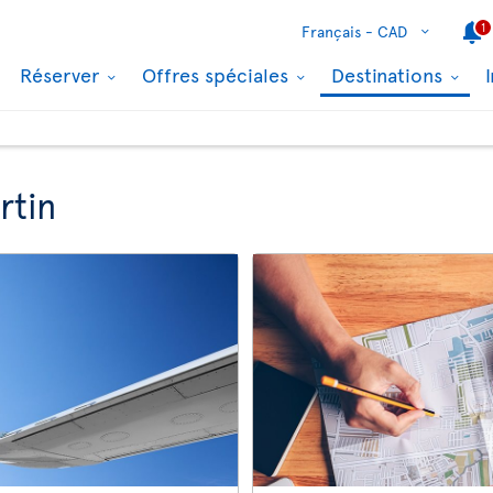
1
Français -
CAD
Réserver
Offres spéciales
Destinations
rtin