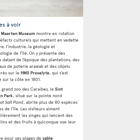
s à voir
t Maarten Museum
montre en rotation
téfacts culturels qui mettent en vedette
ire, l’industrie, la géologie et
ologie de l’île. On y présente des
s datant de l’époque des plantations, des
ux de poterie arawak et des objets
rés sur le
HMS Proselyte
, qui s’est
 sur la côte en 1801.
s grand zoo des Caraïbes, le
Sint
n Park
, situé sur la pointe nord
at Salt Pond
, abrite plus de 80 espèces
s de l’île. Les visiteurs aiment
ulièrement les singes qui lancent des
lins et des fruits à quiconque ose leur
e pour ses plages de
sable