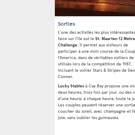
Sorties
L’une des activités les plus intéressante
faire sur l’île est le
St. Maarten 12 Metre
Challenge
. Il permet aux visiteurs de
participer à une mini course de la Cou
l’America, dans de véritables voiliers d
utilisés lors de la compétition de 1987,
incluant le voilier Stars & Stripes de De
Conner.
Lucky Stables
à Cay Bay propose une vis
deux heures, trois fois par jour, ou des v
d’une heure, à chaque heure, toute la j
Les couples peuvent réserver une sorti
coucher du soleil, avec champagne et f
joie, sans oublier les guimauves.