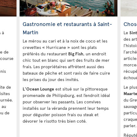
Gastronomie et restaurants à Saint-
Chose
Martin
s à
Le
Sin
des ar
Le mérou au cari et à la noix de coco et les
l’histo
crevettes « Hurricane » sont les plats
pe de
l’arché
préférés du restaurant
Big Fish
, un endroit
e course
article
chic tout en blanc qui sert des fruits de mer
morcea
frais. Les propriétaires affrètent aussi des
nnis
récupé
bateaux de pêche et sont ravis de faire cuire
échoué
les prises du jour des invités.
ite de
Le plu
L’Ocean Lounge
est situé sur la pittoresque
isites
Maarte
promenade de Philipsburg, est l’endroit idéal
ournée.
du
Gre
pour observer les passants. Les convives
e au
sauvage
installés sur la véranda prennent leur temps
eu de
partic
pour déguster poisson frais ou steak et
craque
dévorer le risotto très bien coté.
parler.
Réputé