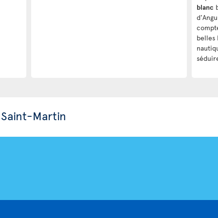
blanc
b
d'Angui
compte
belles 
nautiq
séduir
 Saint-Martin