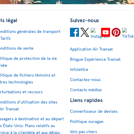
is légal
Suivez-nous
nditions générales de transport
 Tarifs
nditions de vente
Application Air Transat
litique de protection de la vie
Blogue Expérience Transat
ivée
Infolettre
litique de fichiers témoins et
Contactez-nous
tres technologies
Contacts médias
rturbations et recours
Liens rapides
nditions d’utilisation des sites
Air Transat
Convertisseur de devises
ssagers à destination et au départ
Politique ouragan
s États-Unis: Plans relatifs au
Vols pas chers
rvice à la clientèle et aux délais