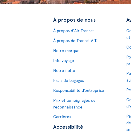
À propos de nous
Av
À propos d'Air Transat
Co
et
À propos de Transat A.T.
Co
Notre marque
Po
Info voyage
pr
Notre flotte
Po
au
Frais de bagages
Pe
Responsabilité d’entreprise
Co
Prix et témoignages de
d'
reconnaissance
Pa
Carrières
de
Accessibilité
se