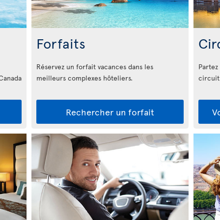
Forfaits
Cir
Réservez un forfait vacances dans les
Partez
 Canada
meilleurs complexes hôteliers.
circui
Rechercher un forfait
V