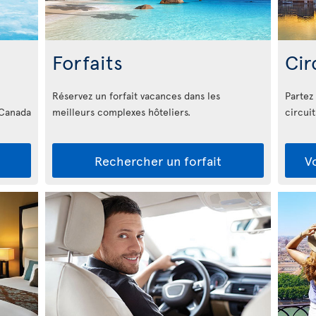
Forfaits
Cir
Réservez un forfait vacances dans les
Partez
 Canada
meilleurs complexes hôteliers.
circui
Rechercher un forfait
V