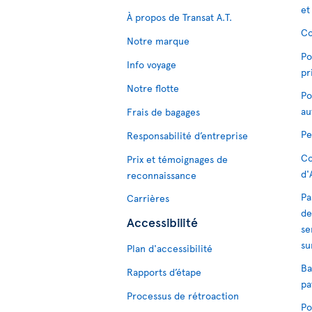
et
À propos de Transat A.T.
Co
Notre marque
Po
Info voyage
pr
Notre flotte
Po
au
Frais de bagages
Pe
Responsabilité d’entreprise
Co
Prix et témoignages de
d'
reconnaissance
Pa
Carrières
de
Accessibilité
se
su
Plan d'accessibilité
Ba
Rapports d’étape
pa
Processus de rétroaction
Po