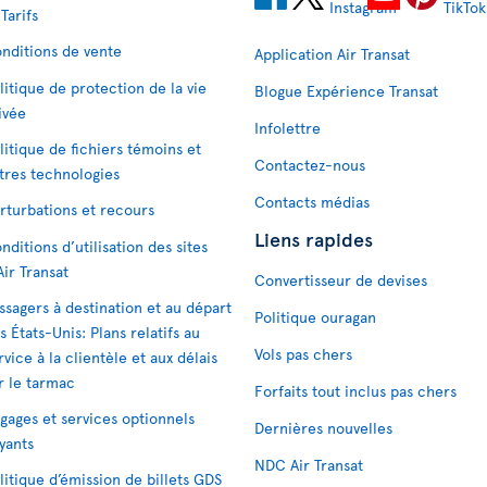
 Tarifs
nditions de vente
Application Air Transat
litique de protection de la vie
Blogue Expérience Transat
ivée
Infolettre
litique de fichiers témoins et
Contactez-nous
tres technologies
Contacts médias
rturbations et recours
Liens rapides
nditions d’utilisation des sites
Air Transat
Convertisseur de devises
ssagers à destination et au départ
Politique ouragan
s États-Unis: Plans relatifs au
Vols pas chers
rvice à la clientèle et aux délais
r le tarmac
Forfaits tout inclus pas chers
gages et services optionnels
Dernières nouvelles
yants
NDC Air Transat
litique d’émission de billets GDS