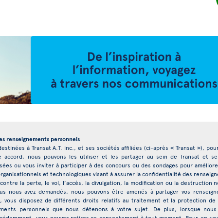
des renseignements personnels
stinées à Transat A.T. inc., et ses sociétés affiliées (ci-après « Transat »), po
e accord, nous pouvons les utiliser et les partager au sein de Transat et ses 
es ou vous inviter à participer à des concours ou des sondages pour améliore
ganisationnels et technologiques visant à assurer la confidentialité des rense
contre la perte, le vol, l’accès, la divulgation, la modification ou la destructio
vous nous avez demandés, nous pouvons être amenés à partager vos renseign
 vous disposez de différents droits relatifs au traitement et la protection 
nements personnels que nous détenons à votre sujet. De plus, lorsque nous 
demment, vous pouvez retirer ce consentement à tout moment. Pour en savoir 