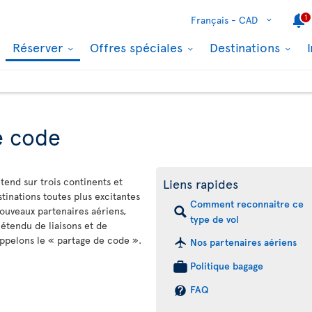
1
Français -
CAD
Réserver
Offres spéciales
Destinations
e code
étend sur trois continents et
Liens rapides
inations toutes plus excitantes
Comment reconnaitre ce
nouveaux partenaires aériens,
type de vol
étendu de liaisons et de
ppelons le « partage de code ».
Nos partenaires aériens
Politique bagage
FAQ