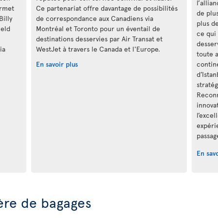
l’allia
ermet
Ce partenariat offre davantage de possibilités
de plu
Billy
de correspondance aux Canadiens via
plus d
ield
Montréal et Toronto pour un éventail de
ce qui
destinations desservies par Air Transat et
desser
ia
WestJet à travers le Canada et l'Europe.
toute 
En savoir plus
contine
d’Ista
stratég
Reconn
innova
l’excel
expéri
passag
En savo
ère de bagages