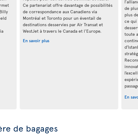
l’allia
ermet
Ce partenariat offre davantage de possibilités
de plu
Billy
de correspondance aux Canadiens via
plus d
ield
Montréal et Toronto pour un éventail de
ce qui
destinations desservies par Air Transat et
desser
ia
WestJet à travers le Canada et l'Europe.
toute 
En savoir plus
contine
d’Ista
stratég
Reconn
innova
l’excel
expéri
passag
En savo
ère de bagages