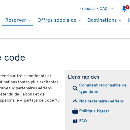
1
Français -
CAD
Réserver
Offres spéciales
Destinations
e code
étend sur trois continents et
Liens rapides
inations toutes plus excitantes
Comment reconnaitre ce
nouveaux partenaires aériens,
type de vol
étendu de liaisons et de
ppelons le « partage de code ».
Nos partenaires aériens
Politique bagage
FAQ