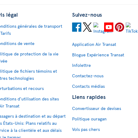
is légal
Suivez-nous
nditions générales de transport
 Tarifs
nditions de vente
Application Air Transat
litique de protection de la vie
Blogue Expérience Transat
ivée
Infolettre
litique de fichiers témoins et
Contactez-nous
tres technologies
Contacts médias
rturbations et recours
Liens rapides
nditions d’utilisation des sites
Air Transat
Convertisseur de devises
ssagers à destination et au départ
Politique ouragan
s États-Unis: Plans relatifs au
Vols pas chers
rvice à la clientèle et aux délais
r le tarmac