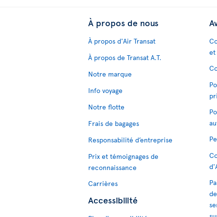
À propos de nous
Av
À propos d'Air Transat
Co
et
À propos de Transat A.T.
Co
Notre marque
Po
Info voyage
pr
Notre flotte
Po
au
Frais de bagages
Pe
Responsabilité d’entreprise
Co
Prix et témoignages de
d'
reconnaissance
Pa
Carrières
de
Accessibilité
se
su