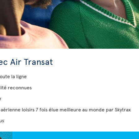
c Air Transat
oute la ligne
lité reconnues
e
érienne loisirs 7 fois élue meilleure au monde par Skytrax
us