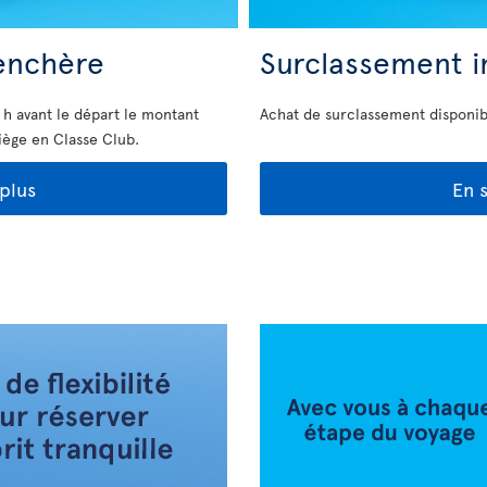
enchère
Surclassement i
 h avant le départ le montant
Achat de surclassement disponibl
iège en Classe Club.
 plus
En s