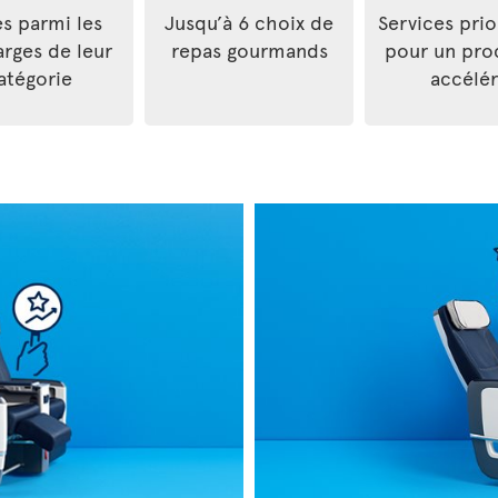
es parmi les
Jusqu’à 6 choix de
Services prio
arges de leur
repas gourmands
pour un pro
atégorie
accélé