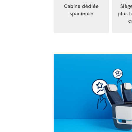
Cabine dédiée
Sièg
spacieuse
plus l
c