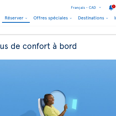
1
Français -
CAD
Réserver
Offres spéciales
Destinations
lus de confort à bord