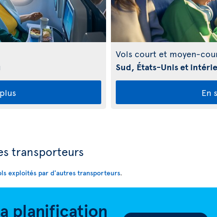
Vols court et moyen-cour
u
Sud, États-Unis et intér
 plus
En s
res transporteurs
ols exploités par d'autres transporteurs
.