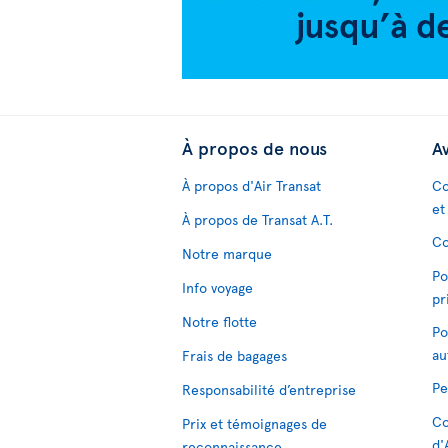
À propos de nous
Av
À propos d'Air Transat
Co
et
À propos de Transat A.T.
Co
Notre marque
Po
Info voyage
pr
Notre flotte
Po
au
Frais de bagages
Pe
Responsabilité d’entreprise
Co
Prix et témoignages de
d'
reconnaissance