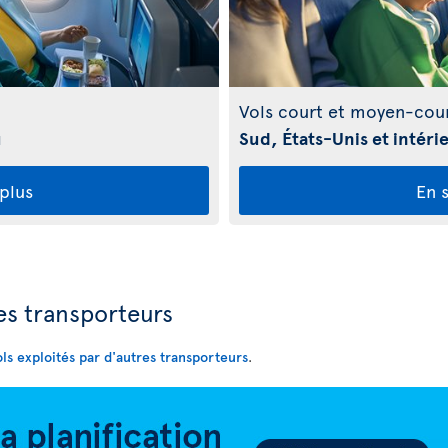
Vols court et moyen-cour
u
Sud, États-Unis et intér
 plus
En s
res transporteurs
ols exploités par d'autres transporteurs
.