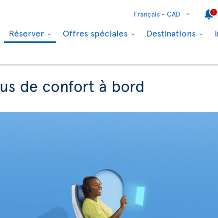
1
Français -
CAD
Réserver
Offres spéciales
Destinations
lus de confort à bord