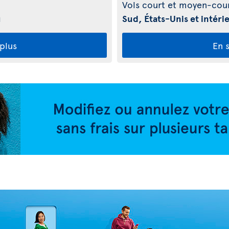
Vols court et moyen-cour
u
Sud, États-Unis et intér
 plus
En s