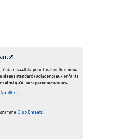
fants?
gréable possible pour les familles, nous
de sièges standards adjacents aux enfants
nt ainsi qu'à leurs parents/tuteurs
.
 familles
programme
Club Enfants
!