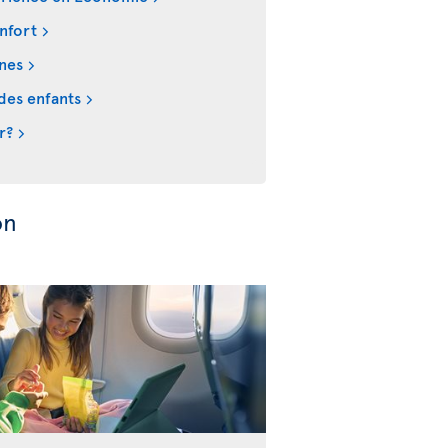
nfort
ines
des enfants
r?
on