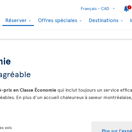
1
Français -
CAD
Réserver
Offres spéciales
Destinations
mie
agréable
té-prix en Classe Économie
qui inclut toujours un service effica
éables. En plus d’un accueil chaleureux à saveur montréalaise
es vols
Plus sur l'ex