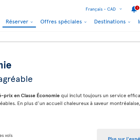
1
Français -
CAD
Réserver
Offres spéciales
Destinations
mie
agréable
té-prix en Classe Économie
qui inclut toujours un service effica
éables. En plus d’un accueil chaleureux à saveur montréalaise
es vols
Plus sur l'ex