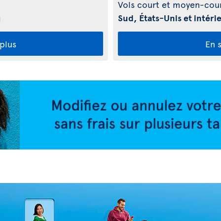
Vols court et moyen-cour
u
Sud, États-Unis et intér
 plus
En s