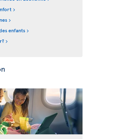
nfort
ines
des enfants
r?
on