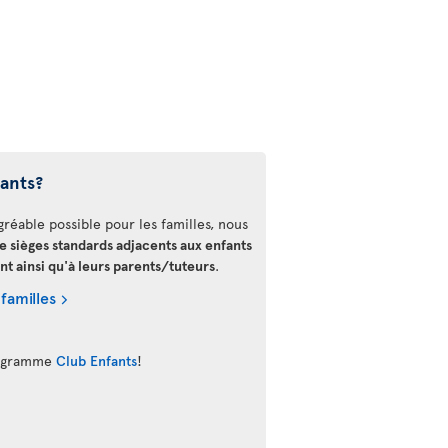
fants?
gréable possible pour les familles, nous
de sièges standards adjacents aux enfants
nt ainsi qu'à leurs parents/tuteurs
.
 familles
programme
Club Enfants
!