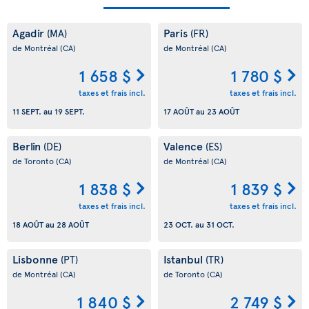
Agadir
Paris
(MA)
(FR)
de Montréal
(CA)
de Montréal
(CA)
1 658 $
1 780 $
taxes et frais incl.
taxes et frais incl.
11 SEPT.
au
19 SEPT.
17 AOÛT
au
23 AOÛT
Berlin
Valence
(DE)
(ES)
de Toronto
(CA)
de Montréal
(CA)
1 838 $
1 839 $
taxes et frais incl.
taxes et frais incl.
18 AOÛT
au
28 AOÛT
23 OCT.
au
31 OCT.
Lisbonne
Istanbul
(PT)
(TR)
de Montréal
(CA)
de Toronto
(CA)
1 840 $
2 749 $