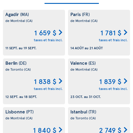
Agadir
Paris
(MA)
(FR)
de Montréal
(CA)
de Montréal
(CA)
1 659 $
1 781 $
taxes et frais incl.
taxes et frais incl.
11 SEPT.
au
19 SEPT.
14 AOÛT
au
21 AOÛT
Berlin
Valence
(DE)
(ES)
de Toronto
(CA)
de Montréal
(CA)
1 838 $
1 839 $
taxes et frais incl.
taxes et frais incl.
12 SEPT.
au
18 SEPT.
23 OCT.
au
31 OCT.
Lisbonne
Istanbul
(PT)
(TR)
de Montréal
(CA)
de Toronto
(CA)
1 840 $
2 749 $