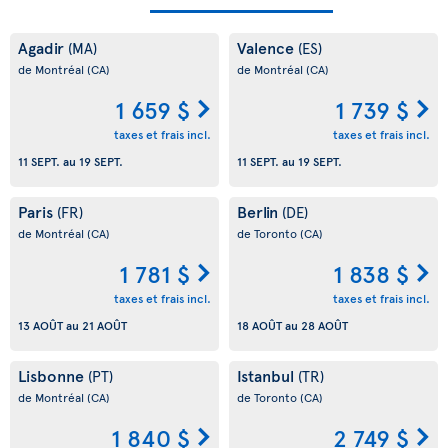
Agadir
Valence
(MA)
(ES)
de Montréal
(CA)
de Montréal
(CA)
1 659 $
1 739 $
taxes et frais incl.
taxes et frais incl.
11 SEPT.
au
19 SEPT.
11 SEPT.
au
19 SEPT.
Paris
Berlin
(FR)
(DE)
de Montréal
(CA)
de Toronto
(CA)
1 781 $
1 838 $
taxes et frais incl.
taxes et frais incl.
13 AOÛT
au
21 AOÛT
18 AOÛT
au
28 AOÛT
Lisbonne
Istanbul
(PT)
(TR)
de Montréal
(CA)
de Toronto
(CA)
1 840 $
2 749 $