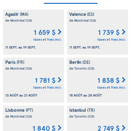
Agadir
Valence
(MA)
(ES)
de Montréal
(CA)
de Montréal
(CA)
1 659 $
1 739 $
taxes et frais incl.
taxes et frais incl.
11 SEPT.
au
19 SEPT.
11 SEPT.
au
19 SEPT.
Paris
Berlin
(FR)
(DE)
de Montréal
(CA)
de Toronto
(CA)
1 781 $
1 838 $
taxes et frais incl.
taxes et frais incl.
13 AOÛT
au
21 AOÛT
18 AOÛT
au
28 AOÛT
Lisbonne
Istanbul
(PT)
(TR)
de Montréal
(CA)
de Toronto
(CA)
1 840 $
2 749 $