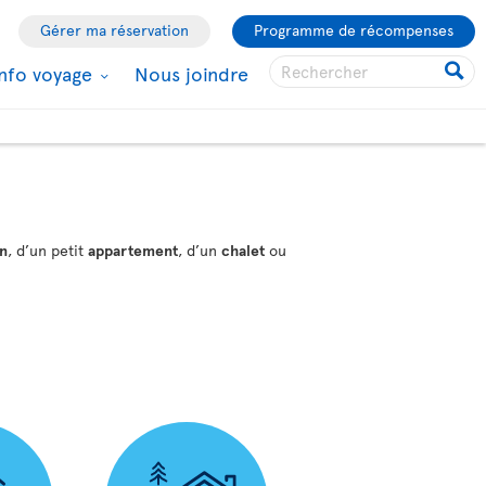
Gérer ma réservation
Programme de récompenses
Info voyage
Nous joindre
in
, d’un petit
appartement
, d’un
chalet
ou