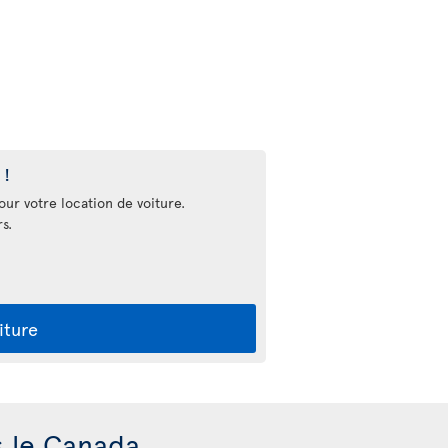
 !
our votre location de voiture.
s.
iture
s le Canada