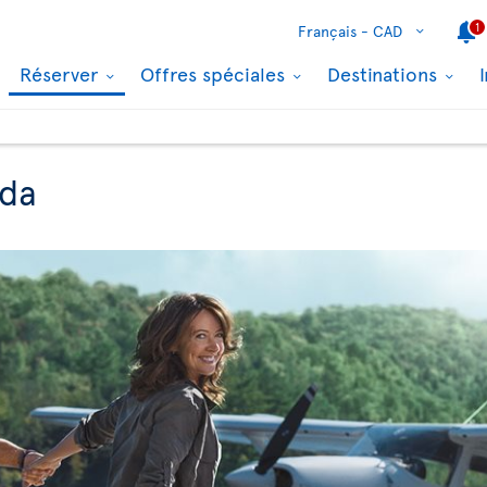
1
Français -
CAD
Réserver
Offres spéciales
Destinations
ada