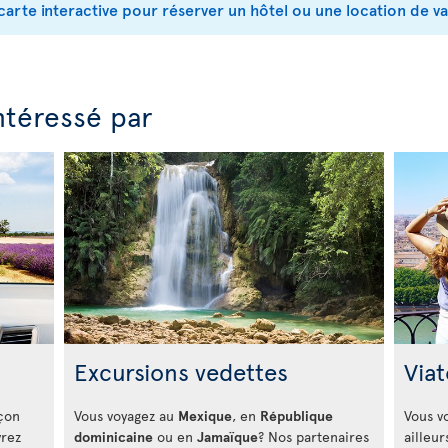
carte interactive pour réserver un hôtel ou une location de v
ntéressé par
Excursions vedettes
Viat
açon
Vous voyagez au
Mexique
, en
République
Vous v
vrez
dominicaine
ou en
Jamaïque
? Nos partenaires
ailleur