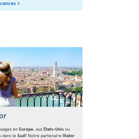
acances
or
oyagez en
Europe
, aux
États-Unis
ou
s dans le
Sud
? Notre partenaire
Viator