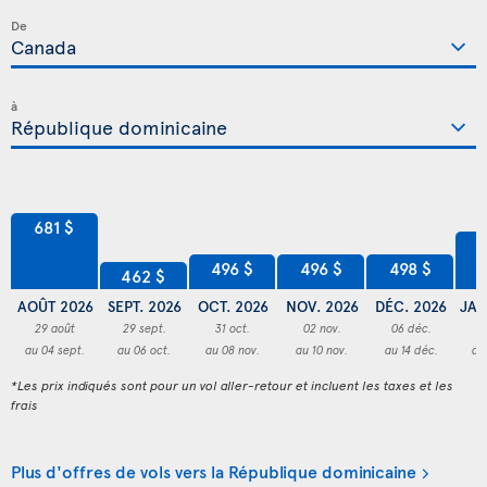
De
à
681 $
5
498 $
496 $
496 $
462 $
AOÛT 2026
SEPT. 2026
OCT. 2026
NOV. 2026
DÉC. 2026
JAN
29 août
29 sept.
31 oct.
02 nov.
06 déc.
0
au 04 sept.
au 06 oct.
au 08 nov.
au 10 nov.
au 14 déc.
au
*Les prix indiqués sont pour un vol aller-retour et incluent les taxes et les
frais
Plus d'offres de vols vers la République dominicaine