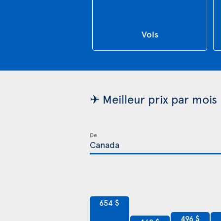
Vols
✈ Meilleur prix par mois
De
654 $
496 $