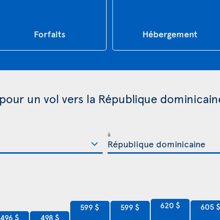
Forfaits
Hébergement
 pour un vol vers la République dominicain
à
620 $
605 
599 $
599 $
498 $
496 $