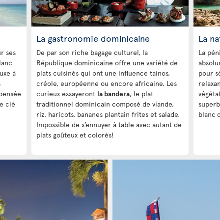
La gastronomie dominicaine
La na
r ses
De par son riche bagage culturel, la
La pén
lanc
République dominicaine offre une variété de
absolu
luxe à
plats cuisinés qui ont une influence tainos,
pour s
s
créole, européenne ou encore africaine. Les
relaxan
 pensée
curieux essayeront
la bandera
, le plat
végéta
e clé
traditionnel dominicain composé de viande,
superb
riz, haricots, bananes plantain frites et salade.
blanc
d
Impossible de s’ennuyer à table avec autant de
plats goûteux et colorés!