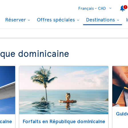
1
Français -
CAD
Réserver
Offres spéciales
Destinations
ique dominicaine
Guid
icaine
Forfaits en République dominicaine