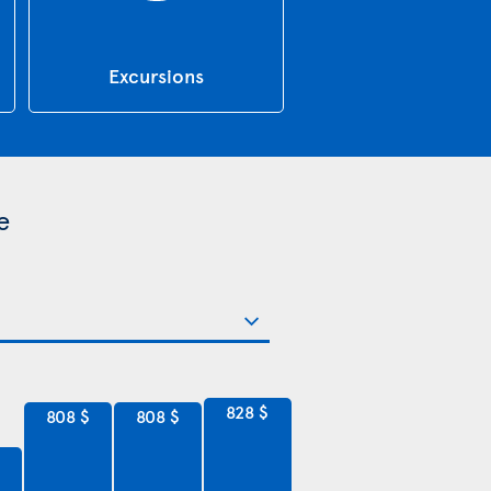
Excursions
e
828 $
808 $
808 $
$