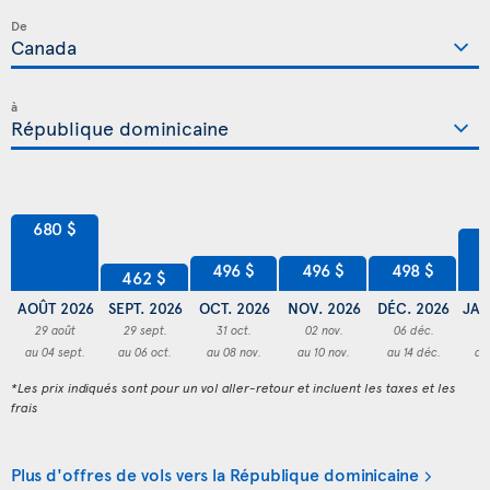
De
à
680 $
6
498 $
496 $
496 $
462 $
AOÛT 2026
SEPT. 2026
OCT. 2026
NOV. 2026
DÉC. 2026
JAN
29 août
29 sept.
31 oct.
02 nov.
06 déc.
2
au 04 sept.
au 06 oct.
au 08 nov.
au 10 nov.
au 14 déc.
au
*Les prix indiqués sont pour un vol aller-retour et incluent les taxes et les
frais
Plus d'offres de vols vers la République dominicaine