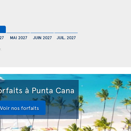
$
27
MAI 2027
JUIN 2027
JUIL. 2027
r.
orfaits à Punta Cana
Voir nos forfaits