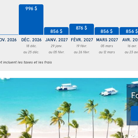
996 $
876 $
856 $
856 $
856 
OV. 2026
DÉC. 2026
JANV. 2027
FÉVR. 2027
MARS 2027
AVR. 20
18 déc.
29 janv.
19 févr.
05 mars
16 avr.
au 25 déc.
au 05 févr.
au 26 févr.
au 12 mars
au 23 av
t incluent les taxes et les frais
F