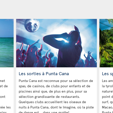
Les sorties à Punta Cana
Les s
rmet
Punta Cana est reconnue pour sa sélection de
Les am
et de
spas, de casinos, de clubs pour enfants et de
la tyr
piscines ainsi que, de plus en plus, pour sa
naturel
sont
sélection grandissante de restaurants.
point 
Quelques clubs accueillent les oiseaux de
surf, 
née les
nuits à Punta Cana, dont le Imagine, où la piste
Macao, 
rins.
de danse est… dans une grotte!
Punta 