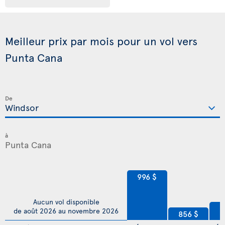
Meilleur prix par mois pour un vol vers
Punta Cana
De
à
996 $
Aucun vol disponible
8
de août 2026 au novembre 2026
856 $