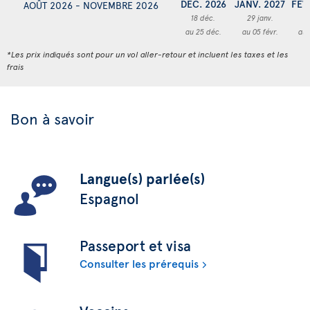
DÉC. 2026
JANV. 2027
FÉV
AOÛT 2026 - NOVEMBRE 2026
18 déc.
29 janv.
1
au 25 déc.
au 05 févr.
au 
*Les prix indiqués sont pour un vol aller-retour et incluent les taxes et les
frais
Bon à savoir
Langue(s) parlée(s)
Espagnol
Passeport et visa
Consulter les prérequis