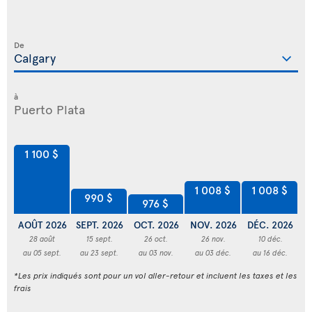
De
à
1 100 $
1 008 $
1 008 $
990 $
976 $
AOÛT 2026
SEPT. 2026
OCT. 2026
NOV. 2026
DÉC. 2026
JA
28 août
15 sept.
26 oct.
26 nov.
10 déc.
au 05 sept.
au 23 sept.
au 03 nov.
au 03 déc.
au 16 déc.
*Les prix indiqués sont pour un vol aller-retour et incluent les taxes et les
frais