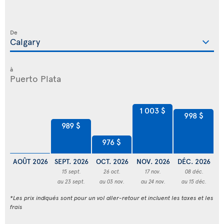
De
à
1 003 $
998 $
989 $
976 $
AOÛT 2026
SEPT. 2026
OCT. 2026
NOV. 2026
DÉC. 2026
JA
15 sept.
26 oct.
17 nov.
08 déc.
au 23 sept.
au 03 nov.
au 24 nov.
au 15 déc.
*Les prix indiqués sont pour un vol aller-retour et incluent les taxes et les
frais