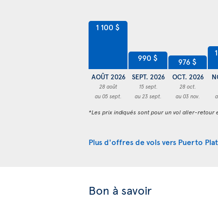
1 100 $
990 $
976 $
AOÛT 2026
SEPT. 2026
OCT. 2026
N
28 août
15 sept.
28 oct.
au 05 sept.
au 23 sept.
au 03 nov.
a
*Les prix indiqués sont pour un vol aller-retour e
Plus d'offres de vols vers Puerto Pla
Bon à savoir