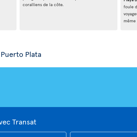
coralliens de la côte.
foule 
voyage
même d
 Puerto Plata
vec Transat