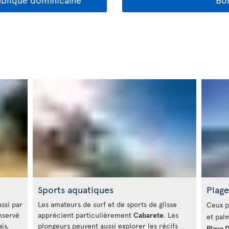
Sports aquatiques
Plage
ussi par
Les amateurs de surf et de sports de glisse
Ceux p
onservé
apprécient particulièrement
Cabarete
. Les
et pal
is.
plongeurs peuvent aussi explorer les récifs
Playa 