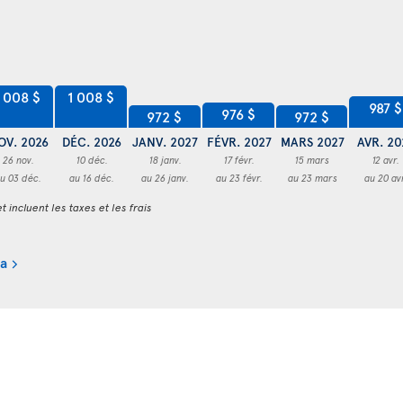
1 008 $
1 008 $
987 $
976 $
972 $
972 $
OV. 2026
DÉC. 2026
JANV. 2027
FÉVR. 2027
MARS 2027
AVR. 20
26 nov.
10 déc.
18 janv.
17 févr.
15 mars
12 avr.
u 03 déc.
au 16 déc.
au 26 janv.
au 23 févr.
au 23 mars
au 20 av
t incluent les taxes et les frais
ta