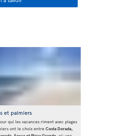
s et palmiers
our qui les vacances riment avec plages
miers ont le choix entre
Costa Dorada,
Dorada, Sosua et Playa Grande
, où une