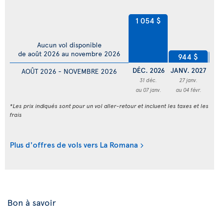
1 054 $
Aucun vol disponible
de août 2026 au novembre 2026
944 $
DÉC. 2026
JANV. 2027
FÉ
AOÛT 2026 - NOVEMBRE 2026
31 déc.
27 janv.
au 07 janv.
au 04 févr.
a
*Les prix indiqués sont pour un vol aller-retour et incluent les taxes et les
frais
Plus d'offres de vols vers La Romana
Bon à savoir