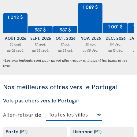
1 089 $
1 042 $
1 001 $
1
987 $
987 $
AOÛT 2026
SEPT. 2026
OCT. 2026
NOV. 2026
DÉC. 2026
JAN
25 août
17 sept.
17 oct.
30 nov.
04 déc.
2
au 02 sept.
au 23 sept.
au 23 oct.
au 08 déc.
au 12 déc.
au
*Les prix indiqués sont pour un vol aller-retour et incluent les taxes et les
frais
Nos meilleures offres vers le Portugal
Vols pas chers vers le Portugal
Aller-retour
de
Porto
Lisbonne
(PT)
(PT)