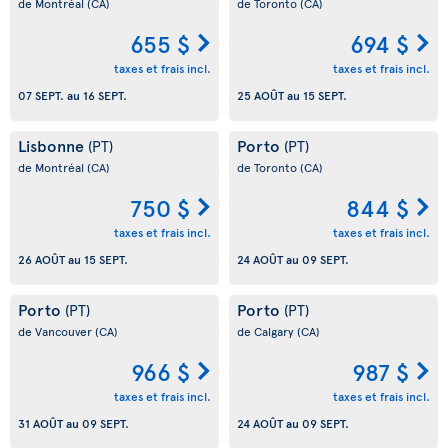
de Montréal
(CA)
de Toronto
(CA)
655 $
694 $
taxes et frais incl.
taxes et frais incl.
07 SEPT.
au
16 SEPT.
25 AOÛT
au
15 SEPT.
Lisbonne
Porto
(PT)
(PT)
de Montréal
(CA)
de Toronto
(CA)
750 $
844 $
taxes et frais incl.
taxes et frais incl.
26 AOÛT
au
15 SEPT.
24 AOÛT
au
09 SEPT.
Porto
Porto
(PT)
(PT)
de Vancouver
(CA)
de Calgary
(CA)
966 $
987 $
taxes et frais incl.
taxes et frais incl.
31 AOÛT
au
09 SEPT.
24 AOÛT
au
09 SEPT.